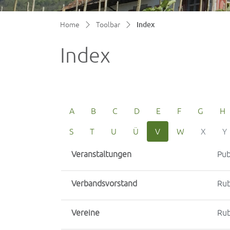
(ausgewählt)
Home
Toolbar
Index
Index
A
B
C
D
E
F
G
H
S
T
U
Ü
V
W
X
Y
Veranstaltungen
Pub
Verbandsvorstand
Rub
Vereine
Rub