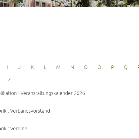
I
J
K
L
M
N
O
Ö
P
Q
Z
likation : Veranstaltungskalender 2026
rik : Verbandsvorstand
rik : Vereine