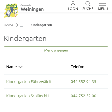
LOGIN
SUCHE
MENU
zur Startseite
Direkt zur Hauptnavigation
Direkt zum Inhalt
Direkt zur Suche
Direkt zum Stichwortverzeichnis
(ausgewählt)
Home
Kindergarten
Kindergarten
Menü anzeigen
Name
Telefon
Kindergarten Föhrewäldli
044 552 94 35
Kindergarten Schlüechti
044 752 52 00