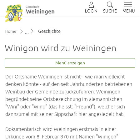
LOGIN
SUCHE
MENU
zur Startseite
Direkt zur Hauptnavigation
Direkt zum Inhalt
Direkt zur Suche
Direkt zum Stichwortverzeichnis
(ausgewählt)
Home
Geschichte
Winigon wird zu Weiningen
Menü anzeigen
Der Ortsname Weiningen ist nicht - wie man vielleicht
denken könnte - auf den seit Jahrhunderten betriebenen
Weinbau der Gemeinde zurückzuführen. Weiningen
begründet seine Ortsbezeichnung im alemannischen
"Wini" oder "Wino" (das heisst: "Freund"), welcher sich
dannzumal mit seiner Sippschaft hier angesiedelt hat.
Dokumentarisch wird Weiningen erstmals in einer
Urkunde vom 8. Februar 870 mit Namen "Winigon"