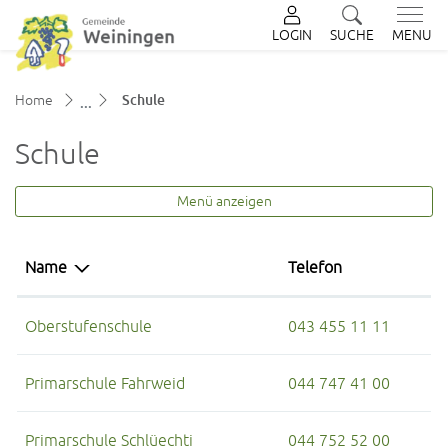
LOGIN
SUCHE
MENU
zur Startseite
Direkt zur Hauptnavigation
Direkt zum Inhalt
Direkt zur Suche
Direkt zum Stichwortverzeichnis
(ausgewählt)
Home
Schule
Schule
Menü anzeigen
Name
Telefon
Oberstufenschule
043 455 11 11
Primarschule Fahrweid
044 747 41 00
Primarschule Schlüechti
044 752 52 00