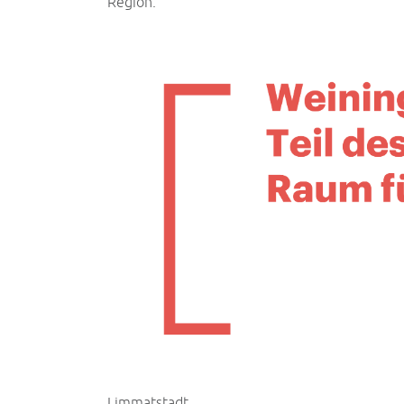
Region.
Limmatstadt