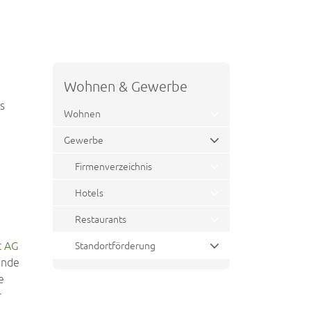
Wohnen & Gewerbe
s
Wohnen
Gewerbe
Firmenverzeichnis
Hotels
Restaurants
Externer Link wird in einem neuen Fenster geöffnet.
t AG
Standortförderung
ende
(ausgewählt)
e
r