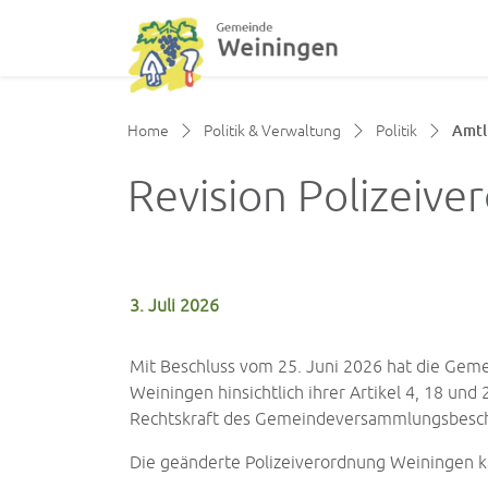
zur Startseite
Direkt zur Hauptnavigation
Direkt zum Inhalt
Direkt zur Suche
Direkt zum Stichwortverzeichnis
Home
Politik & Verwaltung
Politik
Amtl
Revision Polizeiv
3. Juli 2026
Zugehörige Objekte
Mit Beschluss vom 25. Juni 2026 hat die Ge
Weiningen hinsichtlich ihrer Artikel 4, 18 un
Rechtskraft des Gemeindeversammlungsbeschl
Die geänderte Polizeiverordnung Weiningen